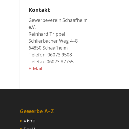
Kontakt
Gewerbeverein Schaafheim
e.V.
Reinhard Trippel
Schlierbacher Weg 4–8
64850 Schaafheim
Telefon: 06073 9508
Telefax: 06073 87755
E-Mail
Gewerbe A–Z
A bis D
E bis H