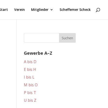
Start
Verein
Mitglieder
Scheffemer Scheck
Gewerbe A–Z
A bis D
E bis H
I bis L
M bis O
P bis T
U bis Z