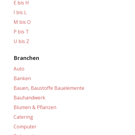
E bis H
I bis L
M bis O
P bis T
U bis Z
Branchen
Auto
Banken
Bauen, Baustoffe Bauelemente
Bauhandwerk
Blumen & Pflanzen
Catering
Computer