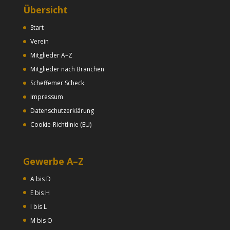
Übersicht
Start
Verein
Mitglieder A–Z
Mitglieder nach Branchen
Scheffemer Scheck
Impressum
Datenschutzerklärung
Cookie-Richtlinie (EU)
Gewerbe A–Z
A bis D
E bis H
I bis L
M bis O