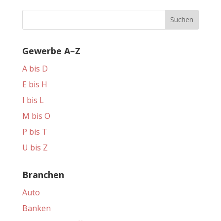
Gewerbe A–Z
A bis D
E bis H
I bis L
M bis O
P bis T
U bis Z
Branchen
Auto
Banken