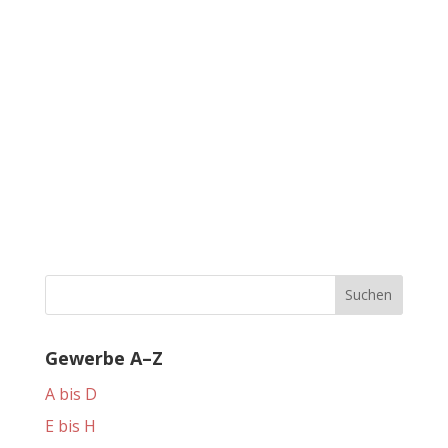
Gewerbe A–Z
A bis D
E bis H