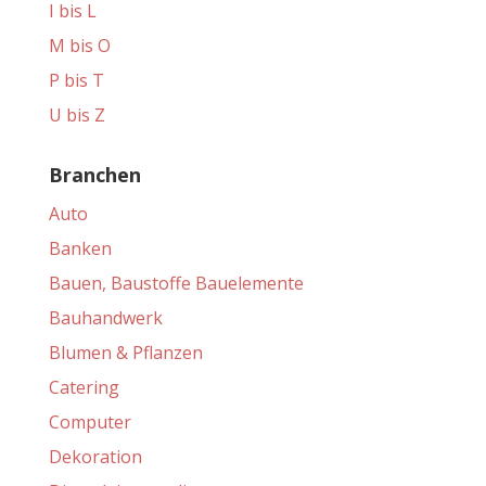
I bis L
M bis O
P bis T
U bis Z
Branchen
Auto
Banken
Bauen, Baustoffe Bauelemente
Bauhandwerk
Blumen & Pflanzen
Catering
Computer
Dekoration