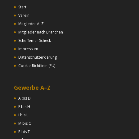
Start
Verein
Mitglieder A–Z
Mitglieder nach Branchen
Scheffemer Scheck
Impressum
Datenschutzerklärung
Cookie-Richtlinie (EU)
Gewerbe A–Z
A bis D
E bis H
I bis L
M bis O
P bis T