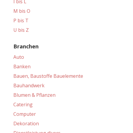
I bis L
M bis O
P bis T
U bis Z
Branchen
Auto
Banken
Bauen, Baustoffe Bauelemente
Bauhandwerk
Blumen & Pflanzen
Catering
Computer
Dekoration