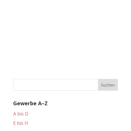
Gewerbe A–Z
A bis D
E bis H