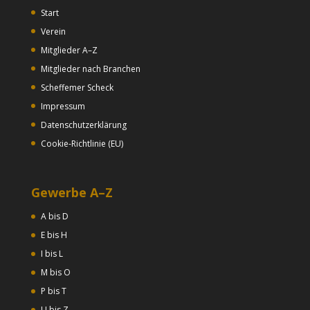
Start
Verein
Mitglieder A–Z
Mitglieder nach Branchen
Scheffemer Scheck
Impressum
Datenschutzerklärung
Cookie-Richtlinie (EU)
Gewerbe A–Z
A bis D
E bis H
I bis L
M bis O
P bis T
U bis Z