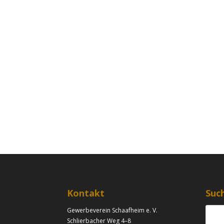
Kontakt
Suc
Gewerbeverein Schaafheim e. V.
Schlierbacher Weg 4–8