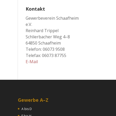
Kontakt
Gewerbeverein Schaafheim
e.V.
Reinhard Trippel
Schlierbacher Weg 4–8
64850 Schaafheim
Telefon: 06073 9508
Telefax: 06073 87755
E-Mail
Gewerbe A–Z
A bis D
E bis H