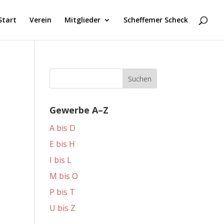
Start
Verein
Mitglieder
Scheffemer Scheck
Gewerbe A–Z
A bis D
E bis H
I bis L
M bis O
P bis T
U bis Z