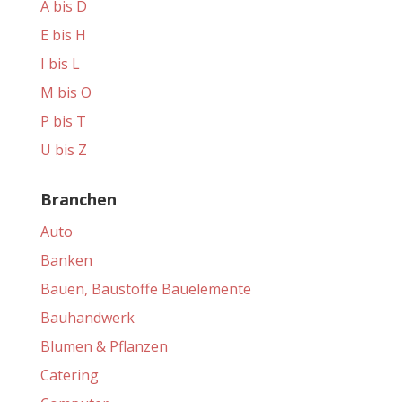
A bis D
E bis H
I bis L
M bis O
P bis T
U bis Z
Branchen
Auto
Banken
Bauen, Baustoffe Bauelemente
Bauhandwerk
Blumen & Pflanzen
Catering