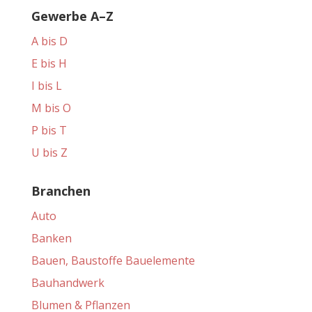
Gewerbe A–Z
A bis D
E bis H
I bis L
M bis O
P bis T
U bis Z
Branchen
Auto
Banken
Bauen, Baustoffe Bauelemente
Bauhandwerk
Blumen & Pflanzen