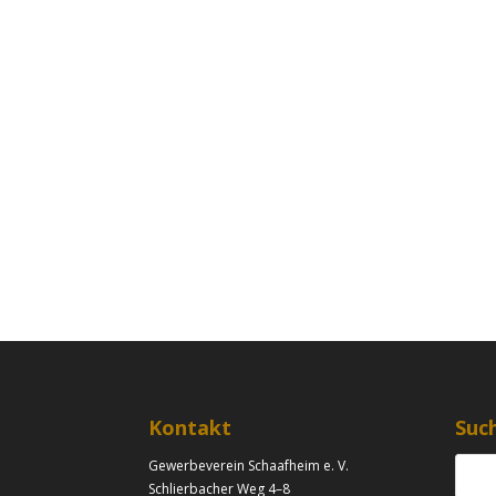
Kontakt
Suc
Gewerbeverein Schaafheim e. V.
Schlierbacher Weg 4–8