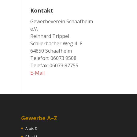
Kontakt
Gewerbeverein Schaafheim
e.V.
Reinhard Trippel
Schlierbacher Weg 4–8
64850 Schaafheim
Telefon: 06073 9508
Telefax: 06073 87755
E-Mail
Gewerbe A–Z
A bis D
E bis H