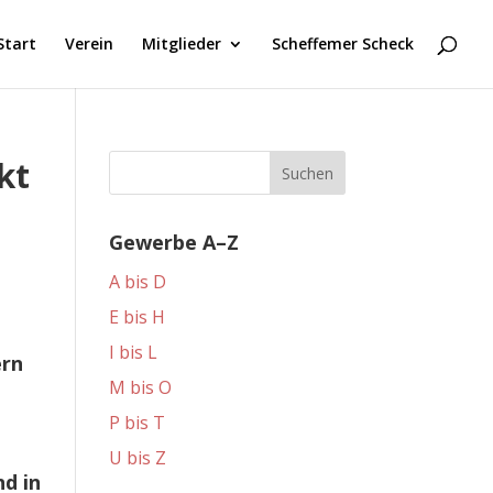
Start
Verein
Mitglieder
Scheffemer Scheck
kt
Gewerbe A–Z
A bis D
E bis H
I bis L
ern
M bis O
P bis T
U bis Z
nd in